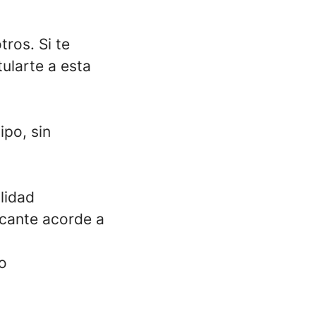
ros. Si te
ularte a esta
ipo, sin
lidad
acante acorde a
o