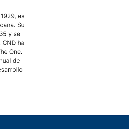
 1929, es
icana. Su
35 y se
a, CND ha
The One.
nual de
esarrollo