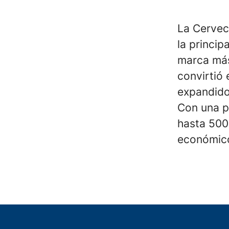
La Cervec
la princi
marca más
convirtió 
expandido
Con una p
hasta 500 
económico 